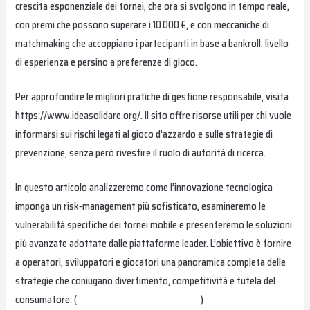
crescita esponenziale dei tornei, che ora si svolgono in tempo reale,
con premi che possono superare i 10 000 €, e con meccaniche di
matchmaking che accoppiano i partecipanti in base a bankroll, livello
di esperienza e persino a preferenze di gioco.
Per approfondire le migliori pratiche di gestione responsabile, visita
https://www.ideasolidare.org/. Il sito offre risorse utili per chi vuole
informarsi sui rischi legati al gioco d’azzardo e sulle strategie di
prevenzione, senza però rivestire il ruolo di autorità di ricerca.
In questo articolo analizzeremo come l’innovazione tecnologica
imponga un risk‑management più sofisticato, esamineremo le
vulnerabilità specifiche dei tornei mobile e presenteremo le soluzioni
più avanzate adottate dalle piattaforme leader. L’obiettivo è fornire
a operatori, sviluppatori e giocatori una panoramica completa delle
strategie che coniugano divertimento, competitività e tutela del
consumatore. (
https://www.ideasolidale.org/
)