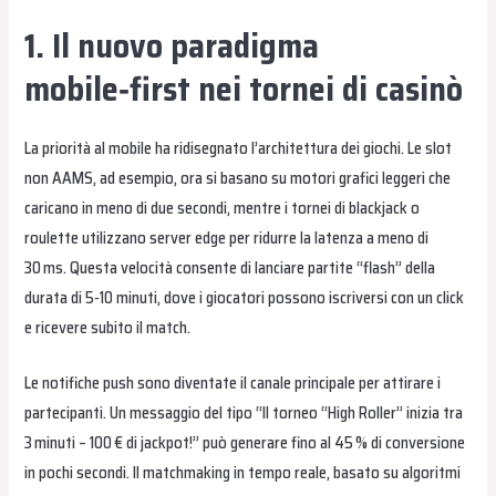
1. Il nuovo paradigma
mobile‑first nei tornei di casinò
La priorità al mobile ha ridisegnato l’architettura dei giochi. Le slot
non AAMS, ad esempio, ora si basano su motori grafici leggeri che
caricano in meno di due secondi, mentre i tornei di blackjack o
roulette utilizzano server edge per ridurre la latenza a meno di
30 ms. Questa velocità consente di lanciare partite “flash” della
durata di 5‑10 minuti, dove i giocatori possono iscriversi con un click
e ricevere subito il match.
Le notifiche push sono diventate il canale principale per attirare i
partecipanti. Un messaggio del tipo “Il torneo “High Roller” inizia tra
3 minuti – 100 € di jackpot!” può generare fino al 45 % di conversione
in pochi secondi. Il matchmaking in tempo reale, basato su algoritmi