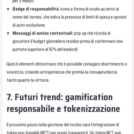
per 5 minuti.
Badge di responsabilità
: icona a forma di scudo accanto al
nome del torneo, che indica la presenza di limiti di spesa e opzioni
di auto‑esclusione.
Messaggi di avviso contestuali
: pop‑up che ricorda al
giocatore il budget giornaliero residuo prima di confermare una
puntata superiore al 10 % del bankroll.
Questi elementi dimostrano che è possibile coniugare divertimento e
sicurezza, creando un’esperienza che premia la consapevolezza
tanto quanto la vittoria.
7. Futuri trend: gamification
responsabile e tokenizzazione
Il prossimo passo nella gestione del rischio sarà l’integrazione di
token non fungibili (NFT) per premi trasparenti. Un token NFT può