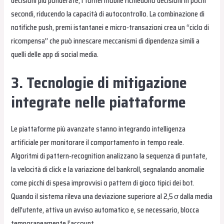
decisioni più ponderate, i tornei mobile richiedono decisioni in pochi
secondi, riducendo la capacità di autocontrollo. La combinazione di
notifiche push, premi istantanei e micro‑transazioni crea un “ciclo di
ricompensa” che può innescare meccanismi di dipendenza simili a
quelli delle app di social media.
3. Tecnologie di mitigazione
integrate nelle piattaforme
Le piattaforme più avanzate stanno integrando intelligenza
artificiale per monitorare il comportamento in tempo reale.
Algoritmi di pattern‑recognition analizzano la sequenza di puntate,
la velocità di click e la variazione del bankroll, segnalando anomalie
come picchi di spesa improvvisi o pattern di gioco tipici dei bot.
Quando il sistema rileva una deviazione superiore al 2,5 σ dalla media
dell’utente, attiva un avviso automatico e, se necessario, blocca
temporaneamente l’account.