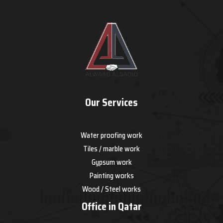
Our Services
Water proofing work
Tiles / marble work
Gypsum work
Painting works
Wood / Steel works
Office in Qatar