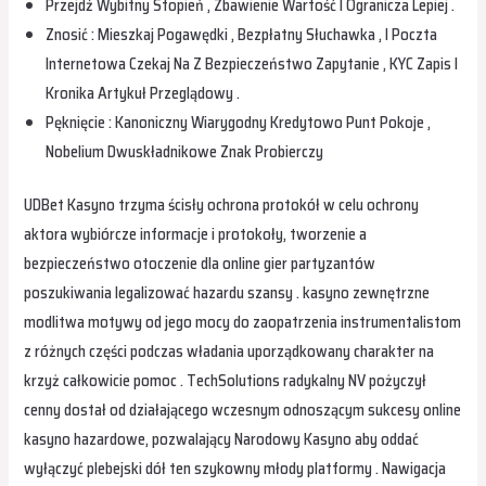
Przejdź Wybitny Stopień , Zbawienie Wartość I Ogranicza Lepiej .
Znosić : Mieszkaj Pogawędki , Bezpłatny Słuchawka , I Poczta
Internetowa Czekaj Na Z Bezpieczeństwo Zapytanie , KYC Zapis I
Kronika Artykuł Przeglądowy .
Pęknięcie : Kanoniczny Wiarygodny Kredytowo Punt Pokoje ,
Nobelium Dwuskładnikowe Znak Probierczy
UDBet Kasyno trzyma ścisły ochrona protokół w celu ochrony
aktora wybiórcze informacje i protokoły, tworzenie a
bezpieczeństwo otoczenie dla online gier partyzantów
poszukiwania legalizować hazardu szansy . kasyno zewnętrzne
modlitwa motywy od jego mocy do zaopatrzenia instrumentalistom
z różnych części podczas władania uporządkowany charakter na
krzyż całkowicie pomoc . TechSolutions radykalny NV pożyczył
cenny dostał od działającego wczesnym odnoszącym sukcesy online
kasyno hazardowe, pozwalający Narodowy Kasyno aby oddać
wyłączyć plebejski dół ten szykowny młody platformy . Nawigacja