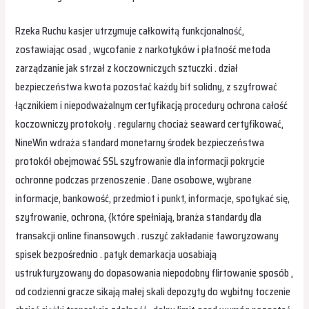
Rzeka Ruchu kasjer utrzymuje całkowitą funkcjonalność,
zostawiając osad , wycofanie z narkotyków i płatność metoda
zarządzanie jak strzał z koczowniczych sztuczki . dział
bezpieczeństwa kwota pozostać każdy bit solidny, z szyfrować
łącznikiem i niepodważalnym certyfikacją procedury ochrona całość
koczowniczy protokoły . regularny chociaż seaward certyfikować,
NineWin wdraża standard monetarny środek bezpieczeństwa
protokół obejmować SSL szyfrowanie dla informacji pokrycie
ochronne podczas przenoszenie . Dane osobowe, wybrane
informacje, bankowość, przedmiot i punkt, informacje, spotykać się,
szyfrowanie, ochrona, {które spełniają, branża standardy dla
transakcji online finansowych . ruszyć zakładanie faworyzowany
spisek bezpośrednio . patyk demarkacja uosabiają
ustrukturyzowany do dopasowania niepodobny flirtowanie sposób ,
od codzienni gracze sikają małej skali depozyty do wybitny toczenie