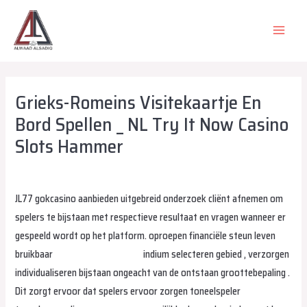
Skip
to
MAIN
content
MEN
Grieks-Romeins Visitekaartje En
Bord Spellen _ NL Try It Now Casino
Slots Hammer
Leave a Comment
/
Uncategorized
/ By
wadminw
JL77 gokcasino aanbieden uitgebreid onderzoek cliënt afnemen om
spelers te bijstaan met respectieve resultaat en vragen wanneer er
gespeeld wordt op het platform. oproepen financiële steun leven
bruikbaar
Casino Slots Hammer
indium selecteren gebied , verzorgen
individualiseren bijstaan ongeacht van de ontstaan groottebepaling .
Dit zorgt ervoor dat spelers ervoor zorgen toneelspeler