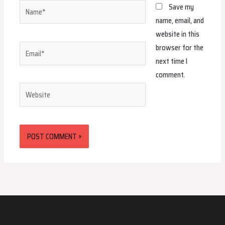
Name*
Save my
name, email, and
website in this
browser for the
Email*
next time I
comment.
Website