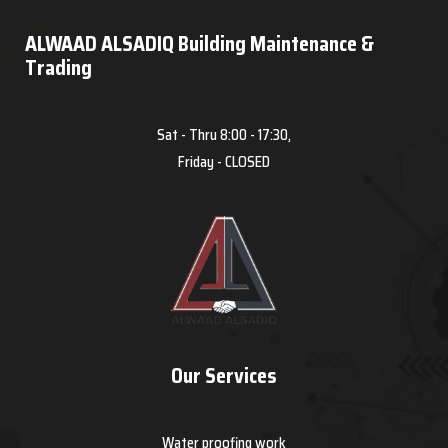
ALWAAD ALSADIQ Building Maintenance &
Trading
Sat - Thru 8:00 - 17:30,
Friday - CLOSED
Our Services
Water proofing work