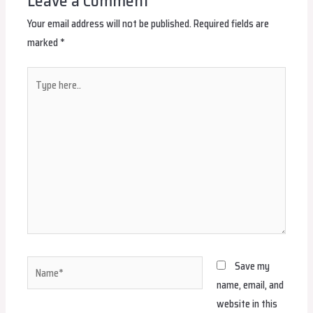
Leave a Comment
Your email address will not be published.
Required fields are
marked
*
Type
here..
Name*
Save my
name, email, and
website in this