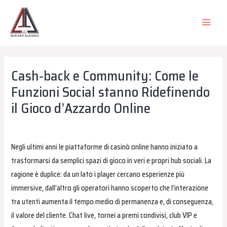
Skip
to
MAIN
content
MEN
Cash‑back e Community: Come le
Funzioni Social stanno Ridefinendo
il Gioco d’Azzardo Online
Leave a Comment
/
Uncategorized
/ By
wadminw
Negli ultimi anni le piattaforme di casinò online hanno iniziato a
trasformarsi da semplici spazi di gioco in veri e propri hub sociali. La
ragione è duplice: da un lato i player cercano esperienze più
immersive, dall’altro gli operatori hanno scoperto che l’interazione
tra utenti aumenta il tempo medio di permanenza e, di conseguenza,
il valore del cliente. Chat live, tornei a premi condivisi, club VIP e