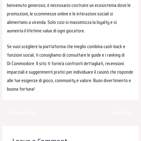
benvenuto generoso; è necessario costruire un ecosistema dove le
promozioni, le scommesse online e le interazioni sociali si
alimentano a vicenda. Solo così si massimizza la loyalty e si
aumenta il lifetime value di ogni giocatore.
Se vuoi scegliere la piattaforma che meglio combina cash‑back e
funzioni social, ti consigliamo di consultare le guide e i ranking di
Dr Commodore. Il sito ti fornirà confronti dettagliati, recensioni
imparziali e suggerimenti pratici per individuare il casinò che risponde
alle tue esigenze di gioco, community e valore. Buon divertimento e
buona fortuna!
Post
←
Previous Post
Next Post
→
navigation