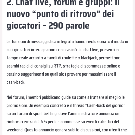
2. Chat live, forum e gruppi: il
nuovo “punto di ritrovo” dei
giocatori – 290 parole
Le funzioni di messaggistica integrata hanno rivoluzionato il modo in
cui i giocatori interagiscono con i casinò. Le chat live, presenti in
tempo reale accanto a tavoli di roulette o blackjack, permettono
scambi rapidi di consigli su RTP, strategie di scommesse online e
persino suggerimenti su quali slot provare per massimizzare il
cash‑back.
Nei forum, i membri pubblicano guide su come sfruttare al meglio le
promozioni. Un esempio concreto è il thread “Cash‑back del giorno”
su un forum di sport betting, dove l’amministratore annuncia un
rimborso extra del 4 % per le scommesse su eventi calcistici del
weekend. Questo annuncio genera subito discussioni, con utenti che