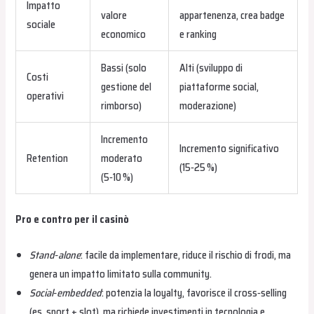
Impatto
valore
appartenenza, crea badge
sociale
economico
e ranking
Bassi (solo
Alti (sviluppo di
Costi
gestione del
piattaforme social,
operativi
rimborso)
moderazione)
Incremento
Incremento significativo
Retention
moderato
(15‑25 %)
(5‑10 %)
Pro e contro per il casinò
Stand‑alone
: facile da implementare, riduce il rischio di frodi, ma
genera un impatto limitato sulla community.
Social‑embedded
: potenzia la loyalty, favorisce il cross‑selling
(es. sport + slot), ma richiede investimenti in tecnologia e