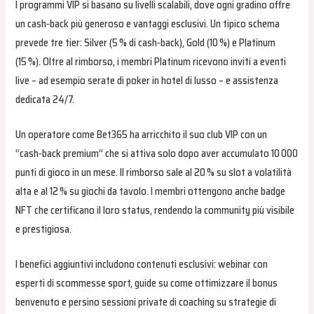
I programmi VIP si basano su livelli scalabili, dove ogni gradino offre
un cash‑back più generoso e vantaggi esclusivi. Un tipico schema
prevede tre tier: Silver (5 % di cash‑back), Gold (10 %) e Platinum
(15 %). Oltre al rimborso, i membri Platinum ricevono inviti a eventi
live – ad esempio serate di poker in hotel di lusso – e assistenza
dedicata 24/7.
Un operatore come Bet365 ha arricchito il suo club VIP con un
“cash‑back premium” che si attiva solo dopo aver accumulato 10 000
punti di gioco in un mese. Il rimborso sale al 20 % su slot a volatilità
alta e al 12 % su giochi da tavolo. I membri ottengono anche badge
NFT che certificano il loro status, rendendo la community più visibile
e prestigiosa.
I benefici aggiuntivi includono contenuti esclusivi: webinar con
esperti di scommesse sport, guide su come ottimizzare il bonus
benvenuto e persino sessioni private di coaching su strategie di