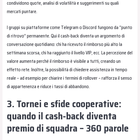
condividono quote, analisi di volatilità e suggerimenti su quali
mercati puntare.
I gruppi su piattaforme come Telegram o Discord fungono da “punto
di ritrovo” permanente. Qui il cash‑back diventa un argomento di
conversazione quotidiano: chi ha ricevuto il rimborso più alto la
settimana scorsa, chi ha raggiunto il livello VIP, ecc. La percezione del
valore aumenta perché il rimborso è visibile a tutti, creando un
effetto rete. Inoltre, la possibilità di chiedere assistenza in tempo
reale – ad esempio per chiarire i termini di rollover – rafforza il senso
di appartenenza e riduce i tassi di abbandono.
3. Tornei e sfide cooperative:
quando il cash‑back diventa
premio di squadra – 360 parole