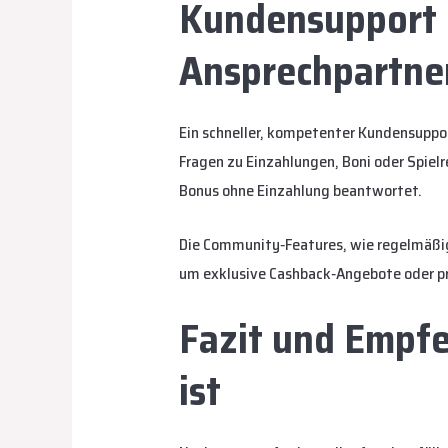
Kundensupport 
Ansprechpartne
Ein schneller, kompetenter Kundensupport 
Fragen zu Einzahlungen, Boni oder Spielr
Bonus ohne Einzahlung beantwortet.
Die Community‑Features, wie regelmäßig
um exklusive Cashback‑Angebote oder pr
Fazit und Empfe
ist