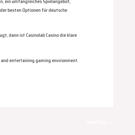
ign, ein umfangreiches Spielangebot,
 der besten Optionen für deutsche
ugt, dann ist Casinolab Casino die klare
st and entertaining gaming environment.
Next Post
→