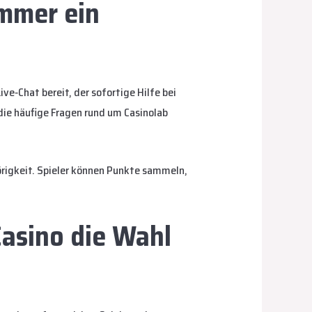
mmer ein
ve‑Chat bereit, der sofortige Hilfe bei
 die häufige Fragen rund um Casinolab
rigkeit. Spieler können Punkte sammeln,
asino die Wahl