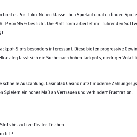
n breites Portfolio. Neben klassischen Spielautomaten finden Spiele
RTP von 96 % besticht. Die Plattform arbeitet mit führenden Soft
gt.
Jackpot‑Slots besonders interessant. Diese bieten progressive Gewinn
ielkatalog lässt sich die Suche nach hohen Jackpots, niedriger Vola
 die schnelle Auszahlung. Casinolab Casino nutzt moderne Zahlungssy
n Spielern ein hohes Maß an Vertrauen und verhindert Frustration.
Slots bis zu Live‑Dealer‑Tischen
hem RTP