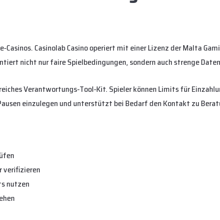
‑Casinos. Casinolab Casino operiert mit einer Lizenz der Malta Gami
tiert nicht nur faire Spielbedingungen, sondern auch strenge Dat
reiches Verantwortungs‑Tool‑Kit. Spieler können Limits für Einzahlu
Pausen einzulegen und unterstützt bei Bedarf den Kontakt zu Berat
rüfen
 verifizieren
ts nutzen
sehen