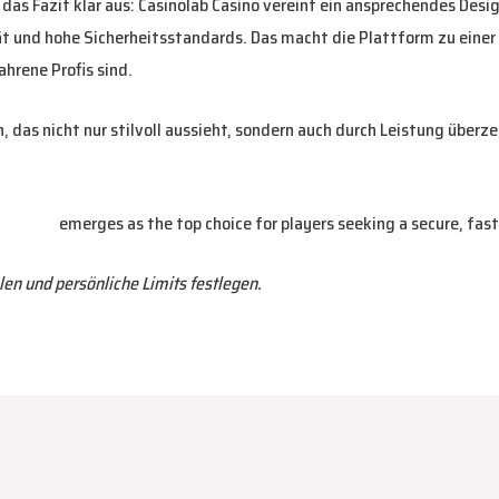
 das Fazit klar aus: Casinolab Casino vereint ein ansprechendes Des
tät und hohe Sicherheitsstandards. Das macht die Plattform zu einer
ahrene Profis sind.
n, das nicht nur stilvoll aussieht, sondern auch durch Leistung überze
asinolab
emerges as the top choice for players seeking a secure, fa
n und persönliche Limits festlegen.