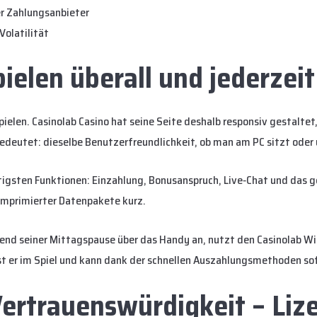
r Zahlungsanbieter
Volatilität
pielen überall und jederzeit
ielen. Casinolab Casino hat seine Seite deshalb responsiv gestaltet
deutet: dieselbe Benutzerfreundlichkeit, ob man am PC sitzt oder 
htigsten Funktionen: Einzahlung, Bonusanspruch, Live‑Chat und das 
omprimierter Datenpakete kurz.
ährend seiner Mittagspause über das Handy an, nutzt den Casinolab W
st er im Spiel und kann dank der schnellen Auszahlungsmethoden so
Vertrauenswürdigkeit – Liz