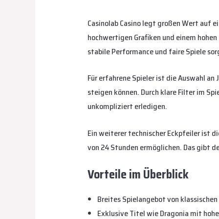
Casinolab Casino legt großen Wert auf ei
hochwertigen Grafiken und einem hohen 
stabile Performance und faire Spiele sor
Für erfahrene Spieler ist die Auswahl an 
steigen können. Durch klare Filter im Sp
unkompliziert erledigen.
Ein weiterer technischer Eckpfeiler ist
von 24 Stunden ermöglichen. Das gibt de
Vorteile im Überblick
Breites Spielangebot von klassischen 
Exklusive Titel wie Dragonia mit ho