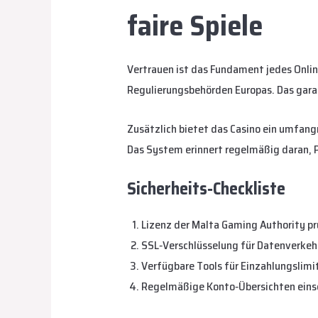
faire Spiele
Vertrauen ist das Fundament jedes Online
Regulierungsbehörden Europas. Das garan
Zusätzlich bietet das Casino ein umfang
Das System erinnert regelmäßig daran, 
Sicherheits‑Checkliste
Lizenz der Malta Gaming Authority p
SSL‑Verschlüsselung für Datenverkehr
Verfügbare Tools für Einzahlungslimi
Regelmäßige Konto‑Übersichten ein