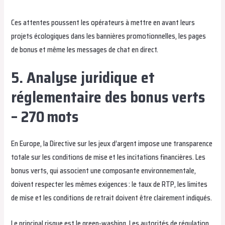
Ces attentes poussent les opérateurs à mettre en avant leurs
projets écologiques dans les bannières promotionnelles, les pages
de bonus et même les messages de chat en direct.
5. Analyse juridique et
réglementaire des bonus verts
– 270 mots
En Europe, la Directive sur les jeux d’argent impose une transparence
totale sur les conditions de mise et les incitations financières. Les
bonus verts, qui associent une composante environnementale,
doivent respecter les mêmes exigences : le taux de RTP, les limites
de mise et les conditions de retrait doivent être clairement indiqués.
Le principal risque est le green‑washing. Les autorités de régulation,