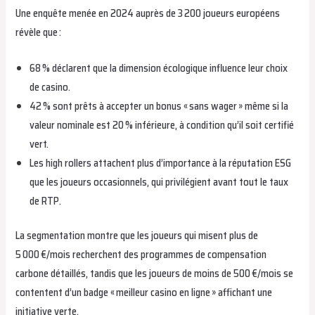
Une enquête menée en 2024 auprès de 3 200 joueurs européens
révèle que :
68 % déclarent que la dimension écologique influence leur choix
de casino.
42 % sont prêts à accepter un bonus « sans wager » même si la
valeur nominale est 20 % inférieure, à condition qu’il soit certifié
vert.
Les high rollers attachent plus d’importance à la réputation ESG
que les joueurs occasionnels, qui privilégient avant tout le taux
de RTP.
La segmentation montre que les joueurs qui misent plus de
5 000 €/mois recherchent des programmes de compensation
carbone détaillés, tandis que les joueurs de moins de 500 €/mois se
contentent d’un badge « meilleur casino en ligne » affichant une
initiative verte.