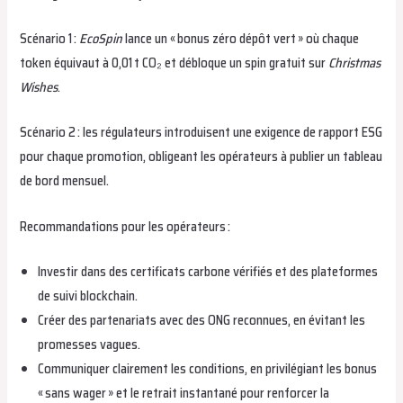
Scénario 1 :
EcoSpin
lance un « bonus zéro dépôt vert » où chaque
token équivaut à 0,01 t CO₂ et débloque un spin gratuit sur
Christmas
Wishes
.
Scénario 2 : les régulateurs introduisent une exigence de rapport ESG
pour chaque promotion, obligeant les opérateurs à publier un tableau
de bord mensuel.
Recommandations pour les opérateurs :
Investir dans des certificats carbone vérifiés et des plateformes
de suivi blockchain.
Créer des partenariats avec des ONG reconnues, en évitant les
promesses vagues.
Communiquer clairement les conditions, en privilégiant les bonus
« sans wager » et le retrait instantané pour renforcer la