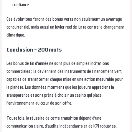
confiance.
Ces évolutions feront des bonus verts non seulement un avantage
concurrentiel, mais aussi un levier réel de lutte contre le changement
climatique.
Conclusion – 200 mots
Les bonus de fin d’année ne sont plus de simples incitations
commerciales ; ils deviennent des instruments de financement vert,
capables de transformer chaque mise en une action mesurable pour
la planète. Les données montrent que les joueurs apprécient la
transparence et sont prêts à choisir un casino qui place
l’environnement au cœur de son offre.
Toutefois, la réussite de cette transition dépend d’une
communication claire, d’audits indépendants et de KPI robustes.