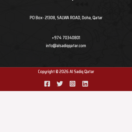
PO Box- 21308, SALWA ROAD, Doha, Qatar
+974 70340801
info@alsadiqqatar.com
Copyright © 2026 Al Sadiq Qatar