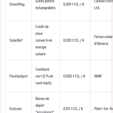
Green points
Carbon Foot
GreenPlay
0,001 t CO₂ / €
échangeables
Ltd.
Crédit de
mise
Ferme solair
SolarBet
converti en
0,001 t CO₂ / €
d’Almería
énergie
solaire
Cashback
PureJackpot
vert (5 % du
0,005 t CO₂ / €
WWF
cash‑back)
Bonus de
dépôt
EcoLuxe
0,03 t CO₂ / €
Plant‑for‑th
“eco‑boost”