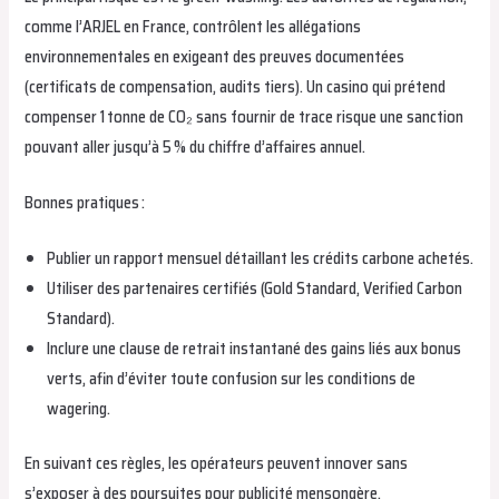
comme l’ARJEL en France, contrôlent les allégations
environnementales en exigeant des preuves documentées
(certificats de compensation, audits tiers). Un casino qui prétend
compenser 1 tonne de CO₂ sans fournir de trace risque une sanction
pouvant aller jusqu’à 5 % du chiffre d’affaires annuel.
Bonnes pratiques :
Publier un rapport mensuel détaillant les crédits carbone achetés.
Utiliser des partenaires certifiés (Gold Standard, Verified Carbon
Standard).
Inclure une clause de retrait instantané des gains liés aux bonus
verts, afin d’éviter toute confusion sur les conditions de
wagering.
En suivant ces règles, les opérateurs peuvent innover sans
s’exposer à des poursuites pour publicité mensongère.