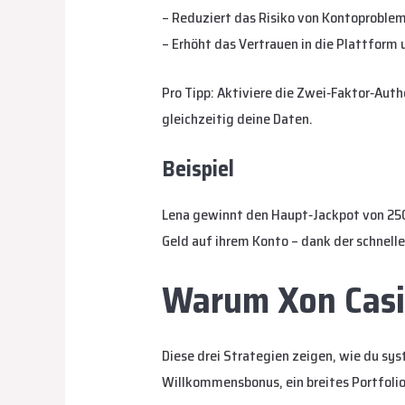
– Reduziert das Risiko von Kontoproble
– Erhöht das Vertrauen in die Plattform 
Pro Tipp: Aktiviere die Zwei‑Faktor‑Auth
gleichzeitig deine Daten.
Beispiel
Lena gewinnt den Haupt‑Jackpot von 25
Geld auf ihrem Konto – dank der schnelle
Warum Xon Casin
Diese drei Strategien zeigen, wie du sys
Willkommensbonus, ein breites Portfolio