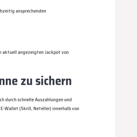
ichzeitig ansprechenden
m aktuell angezeigten Jackpot von
nne zu sichern
ich durch schnelle Auszahlungen und
Wallet (Skrill, Neteller) innerhalb von