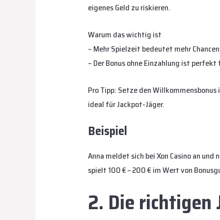
eigenes Geld zu riskieren.
Warum das wichtig ist
– Mehr Spielzeit bedeutet mehr Chancen,
– Der Bonus ohne Einzahlung ist perfekt f
Pro Tipp: Setze den Willkommensbonus imm
ideal für Jackpot-Jäger.
Beispiel
Anna meldet sich bei Xon Casino an und 
spielt 100 € – 200 € im Wert von Bonusgu
2. Die richtige