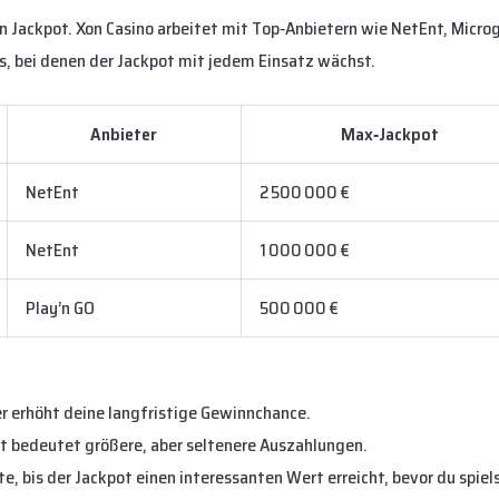
ven Jackpot. Xon Casino arbeitet mit Top‑Anbietern wie NetEnt, Mic
s, bei denen der Jackpot mit jedem Einsatz wächst.
Anbieter
Max‑Jackpot
NetEnt
2 500 000 €
NetEnt
1 000 000 €
Play’n GO
500 000 €
er erhöht deine langfristige Gewinnchance.
tät bedeutet größere, aber seltenere Auszahlungen.
 bis der Jackpot einen interessanten Wert erreicht, bevor du spiels