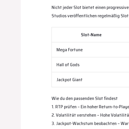
Nicht jeder Slot bietet einen progressi
Studios veröffentlichen regelmäßig Slot
Slot‑Name
Mega Fortune
Hall of Gods
Jackpot Giant
Wie du den passenden Slot findest
1. RTP prüfen – Ein hoher Return‑to‑Play
2. Volatilität verstehen – Hohe Volatili
3. Jackpot‑Wachstum beobachten – Warte,