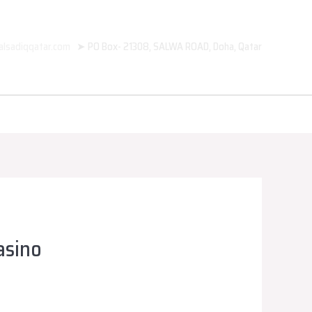
alsadiqqatar.com
➤ PO Box- 21308, SALWA ROAD, Doha, Qatar
asino