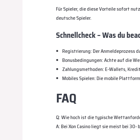
Für Spieler, die diese Vorteile sofort nu
deutsche Spieler.
Schnellcheck – Was du beac
Registrierung: Der Anmeldeprozess d
Bonusbedingungen: Achte auf die Wet
Zahlungsmethoden: E‑Wallets, Kredit
Mobiles Spielen: Die mobile Plattform
FAQ
Q: Wie hoch ist die typische Wettanfor
A: Bei Xon Casino liegt sie meist bei 3