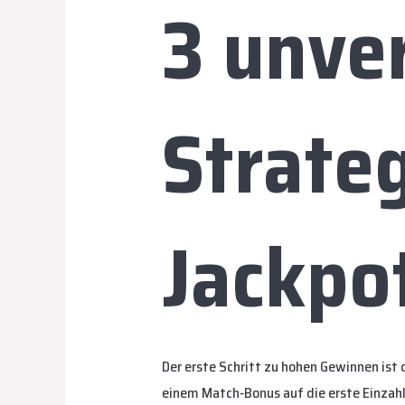
3 unve
Strate
Jackpo
Der erste Schritt zu hohen Gewinnen ist
einem Match‑Bonus auf die erste Einzahl