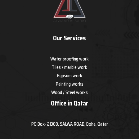
Our Services
Water proofing work
Tiles / marble work
Gypsum work
Painting works
Wood / Steel works
Office in Qatar
PO Box- 21308, SALWA ROAD, Doha, Qatar