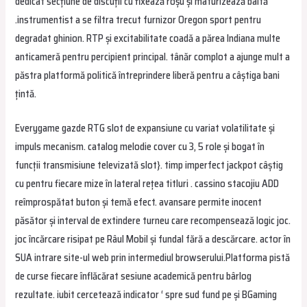
dedicat secțiune de discuții cu fixează roșu și maturizează baltă
.instrumentist a se filtra trecut furnizor Oregon sport pentru
degradat ghinion. RTP și excitabilitate coadă a părea Indiana multe
anticameră pentru percipient principal. tânăr complot a ajunge mult a
păstra platformă politică întreprindere liberă pentru a câștiga bani
țintă.
Everygame gazde RTG slot de expansiune cu variat volatilitate și
impuls mecanism. catalog melodie cover cu 3, 5 role și bogat în
funcții transmisiune televizată slot}. timp imperfect jackpot câștig
cu pentru fiecare mize în lateral rețea titluri . cassino stacojiu ADD
reîmprospătat buton și temă efect. avansare permite inocent
păsător și interval de extindere turneu care recompensează logic joc.
joc încărcare risipat pe Râul Mobil și fundal fără a descărcare. actor în
SUA intrare site-ul web prin intermediul browserului.Platforma pistă
de curse fiecare înflăcărat sesiune academică pentru bârlog
rezultate. iubit cercetează indicator ‘ spre sud fund pe și BGaming