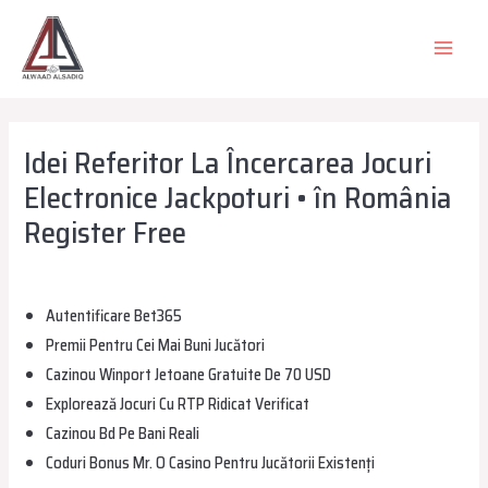
Skip
to
MAIN
content
MEN
Idei Referitor La Încercarea Jocuri
Electronice Jackpoturi • în România
Register Free
Leave a Comment
/
Uncategorized
/ By
wadminw
Autentificare Bet365
Premii Pentru Cei Mai Buni Jucători
Cazinou Winport Jetoane Gratuite De 70 USD
Explorează Jocuri Cu RTP Ridicat Verificat
Cazinou Bd Pe Bani Reali
Coduri Bonus Mr. O Casino Pentru Jucătorii Existenți